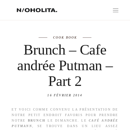
COOK BOOK
Brunch – Cafe
andrée Putman –
Part 2
16 FÉVRIER 2014
ET VOICI COMME CONVENU LA PRÉSENTATION DE
NOTRE PETIT ENDROIT FAVORIS POUR PRENDRE
NOTRE
BRUNCH
LE DIMANCHE. LE
CAFÉ ANDRÉE
PUTMANN
, SE TROUVE DANS UN LIEU ASSEZ