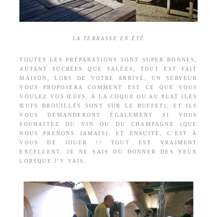
LA TERRASSE EN ÉTÉ
TOUTES LES PRÉPARATIONS SONT SUPER BONNES,
AUTANT SUCRÉES QUE SALÉES, TOUT EST FAIT
MAISON, LORS DE VOTRE ARRIVÉ, UN SERVEUR
VOUS PROPOSERA COMMENT EST CE QUE VOUS
VOULEZ VOS ŒUFS, À LA COQUE OU AU PLAT (LES
ŒUFS BROUILLÉS SONT SUR LE BUFFET), ET ILS
VOUS DEMANDERONT ÉGALEMENT SI VOUS
SOUHAITEZ DU VIN OU DU CHAMPAGNE (QUE
NOUS PRENONS JAMAIS). ET ENSUITE, C’EST À
VOUS DE JOUER !! TOUT EST VRAIMENT
EXCELLENT, JE NE SAIS OU DONNER DES YEUX
LORSQUE J’Y VAIS.