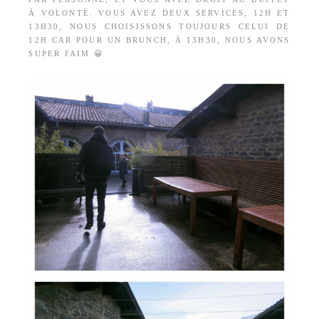
À VOLONTÉ. VOUS AVEZ DEUX SERVICES, 12H ET
13H30, NOUS CHOISISSONS TOUJOURS CELUI DE
12H CAR POUR UN BRUNCH, À 13H30, NOUS AVONS
SUPER FAIM 😀