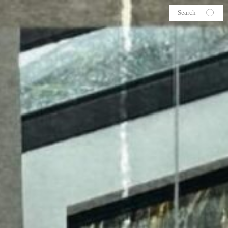
s
About me
hop
Galehia
Voilà Beauté