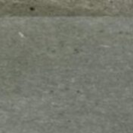
mes look
amazon s