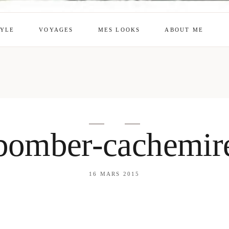
TYLE
VOYAGES
MES LOOKS
ABOUT ME
mes looks
About me
amazon shop
Galehia
Voilà Beauté
bomber-cachemir
16 MARS 2015