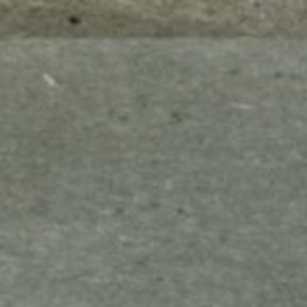
mes look
amazon s