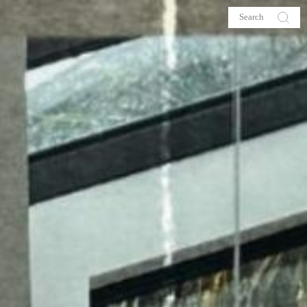
s
About me
hop
Galehia
Voilà Beauté