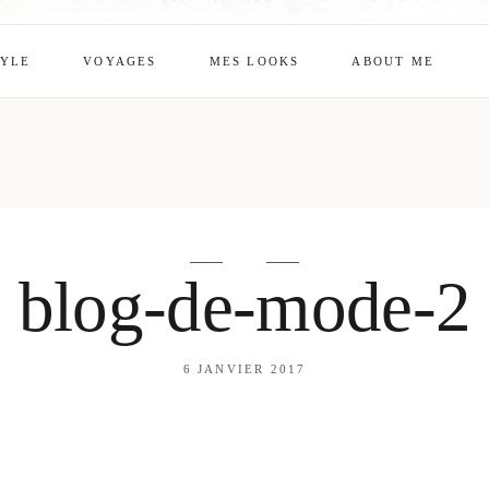
TYLE
VOYAGES
MES LOOKS
ABOUT ME
mes looks
About me
amazon shop
Galehia
Voilà Beauté
blog-de-mode-2
6 JANVIER 2017