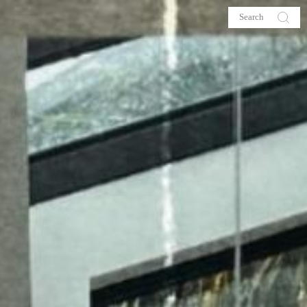
s
About me
hop
Galehia
Voilà Beauté