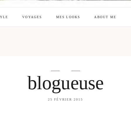
TYLE
VOYAGES
MES LOOKS
ABOUT ME
mes looks
About me
amazon shop
Galehia
Voilà Beauté
blogueuse
25 FÉVRIER 2015