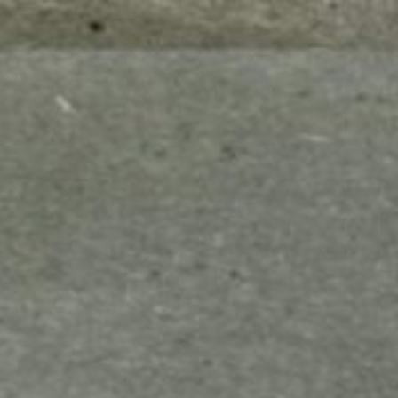
mes look
amazon s