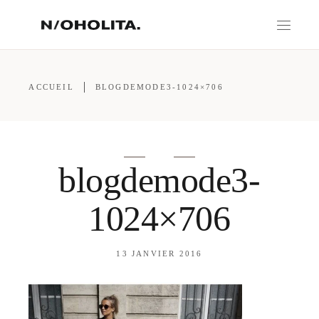
ACCUEIL
BLOGDEMODE3-1024×706
blogdemode3-
1024×706
13 JANVIER 2016