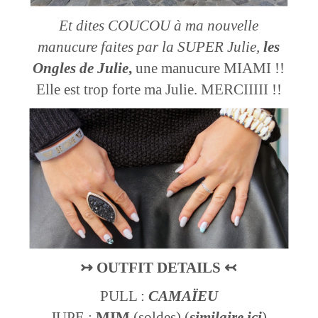
Et dites COUCOU à ma nouvelle
manucure faites par la SUPER Julie,
les
Ongles de Julie
,
une manucure MIAMI !!
Elle est trop forte ma Julie. MERCIIIII !!
↣
OUTFIT DETAILS
↢
PULL :
CAMAÏEU
JUPE :
MIM
(soldes) (
similaire ici
)