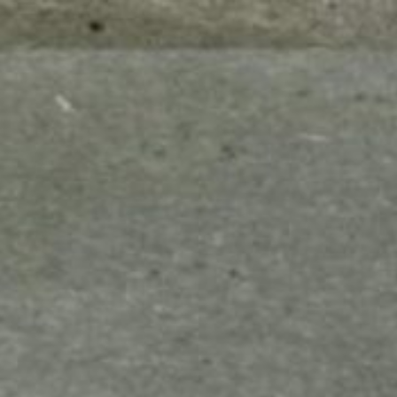
mes look
amazon s