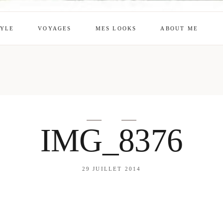
TYLE
VOYAGES
MES LOOKS
ABOUT ME
mes looks
About me
amazon shop
Galehia
Voilà Beauté
IMG_8376
29 JUILLET 2014