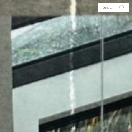
s
About me
hop
Galehia
Voilà Beauté