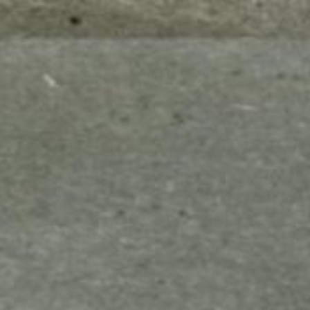
mes look
amazon s