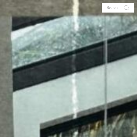
s
About me
hop
Galehia
Voilà Beauté