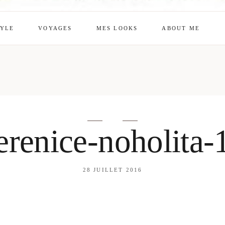
TYLE
VOYAGES
MES LOOKS
ABOUT ME
mes looks
About me
amazon shop
Galehia
Voilà Beauté
erenice-noholita-
28 JUILLET 2016