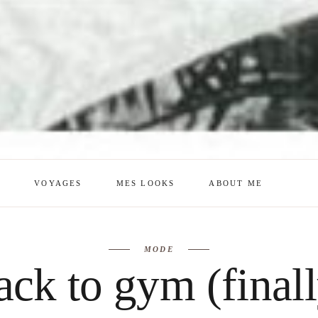
E
VOYAGES
MES LOOKS
ABOUT ME
mes looks
About me
MODE
amazon shop
Galehia
ack to gym (finall
Voilà Beauté