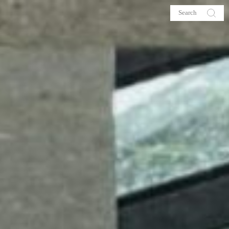
s
About me
hop
Galehia
Voilà Beauté