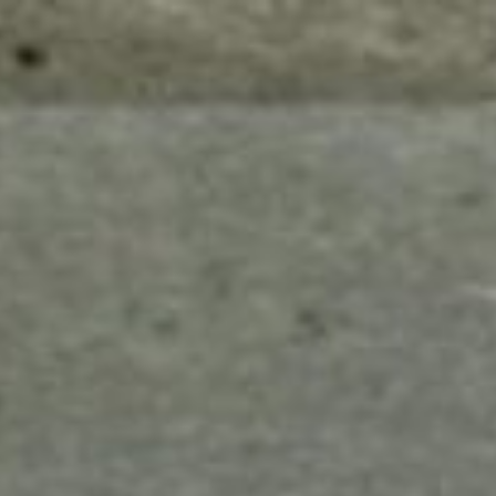
mes look
amazon s