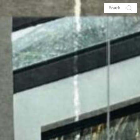
s
About me
hop
Galehia
Voilà Beauté