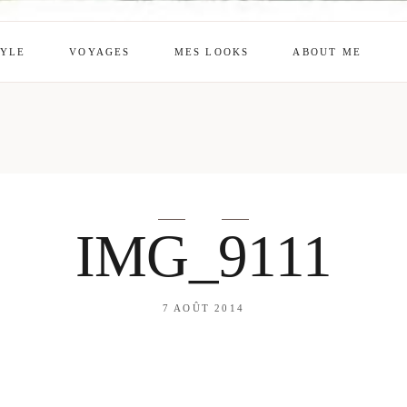
TYLE
VOYAGES
MES LOOKS
ABOUT ME
mes looks
About me
amazon shop
Galehia
Voilà Beauté
IMG_9111
7 AOÛT 2014