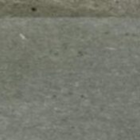
mes look
amazon s