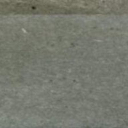
mes look
amazon s