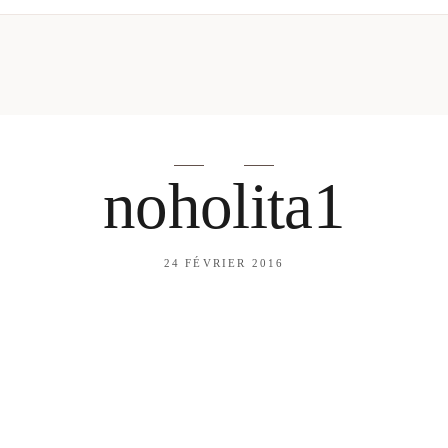
mes looks
About me
amazon shop
Galehia
Voilà Beauté
noholita1
24 FÉVRIER 2016