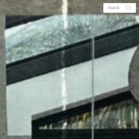
s
About me
hop
Galehia
Voilà Beauté