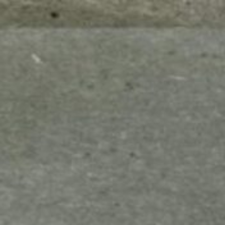
mes look
amazon s