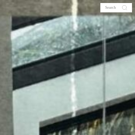
s
About me
hop
Galehia
Voilà Beauté