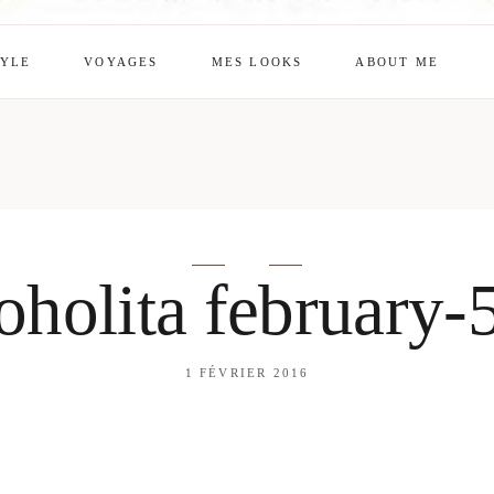
TYLE
VOYAGES
MES LOOKS
ABOUT ME
mes looks
About me
amazon shop
Galehia
Voilà Beauté
oholita february-
1 FÉVRIER 2016