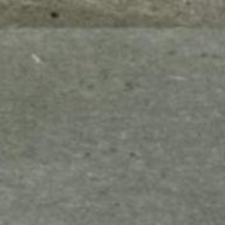
mes look
amazon s