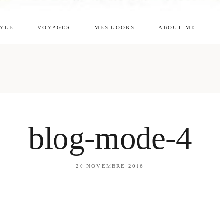
TYLE
VOYAGES
MES LOOKS
ABOUT ME
mes looks
About me
amazon shop
Galehia
Voilà Beauté
blog-mode-4
20 NOVEMBRE 2016