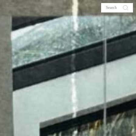
s
About me
hop
Galehia
Voilà Beauté