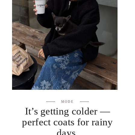
MODE
It’s getting colder —
perfect coats for rainy
days.