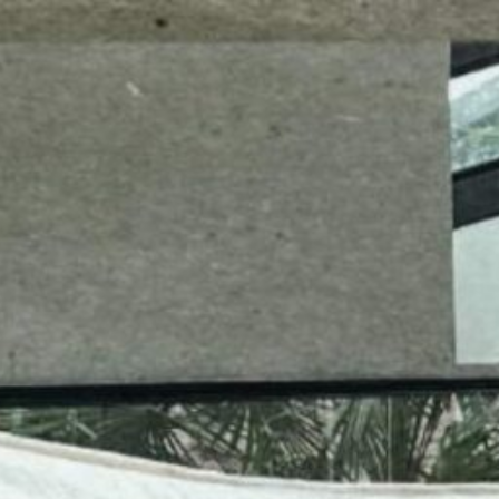
mes look
amazon s