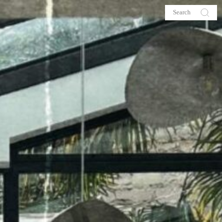
s
About me
hop
Galehia
Voilà Beauté