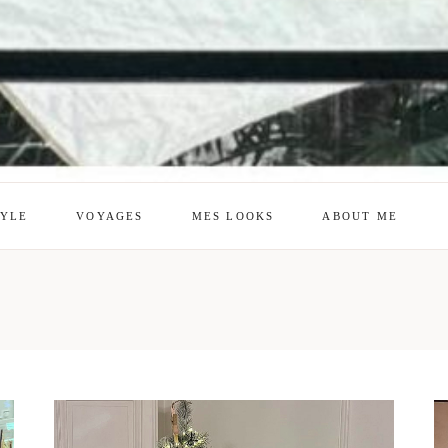
TYLE
VOYAGES
MES LOOKS
ABOUT ME
mes looks
About me
amazon shop
Galehia
Voilà Beauté