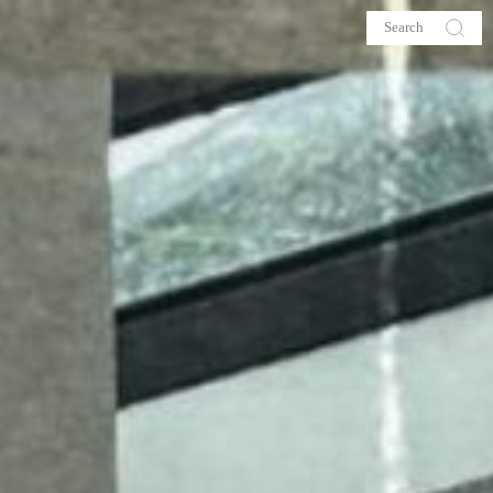
s
About me
hop
Galehia
Voilà Beauté