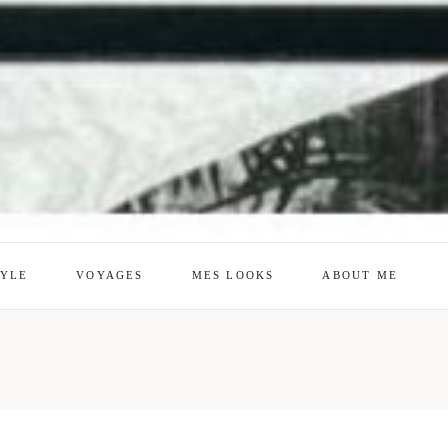
TYLE
VOYAGES
MES LOOKS
ABOUT ME
mes looks
About me
amazon shop
Galehia
Voilà Beauté