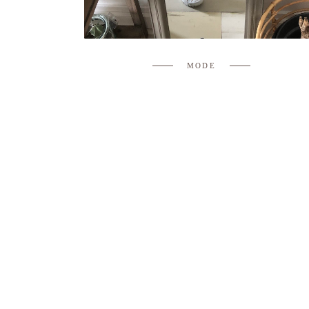
MODE
#ASOS :
COMMANDES,
SÉLECTIONS &
PROMO
7 MARS 2018