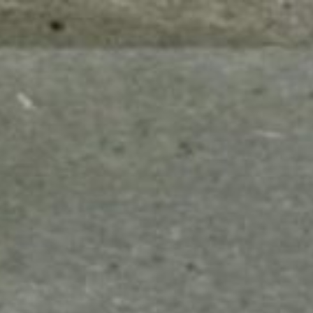
mes look
amazon s