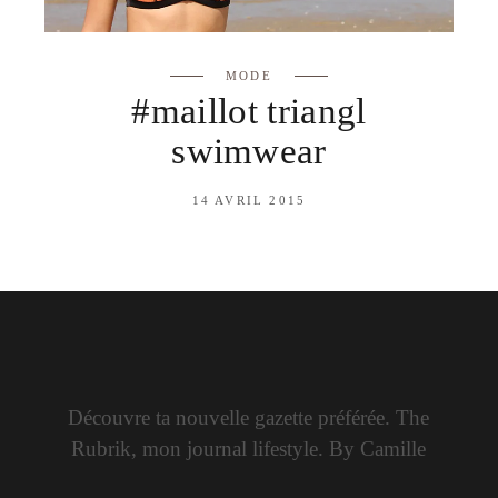
MODE
#maillot triangl
swimwear
14 AVRIL 2015
Découvre ta nouvelle gazette préférée. The
Rubrik, mon journal lifestyle. By Camille