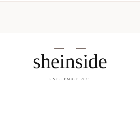
mes looks
About me
amazon shop
Galehia
Voilà Beauté
sheinside
6 SEPTEMBRE 2015