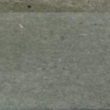
mes look
amazon s