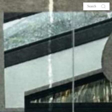
s
About me
hop
Galehia
Voilà Beauté