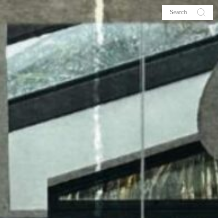
s
About me
hop
Galehia
Voilà Beauté