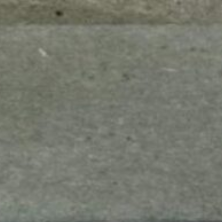
mes look
amazon s