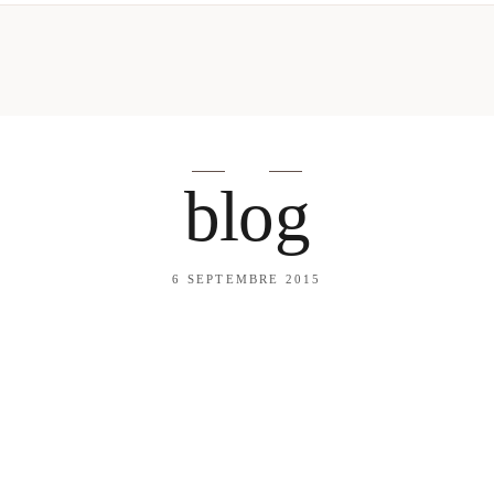
mes looks
About me
amazon shop
Galehia
Voilà Beauté
blog
6 SEPTEMBRE 2015