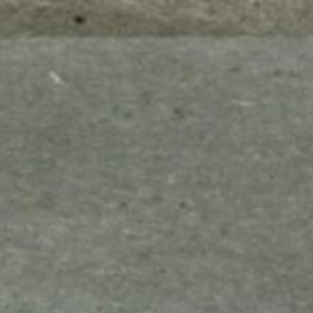
mes look
amazon s