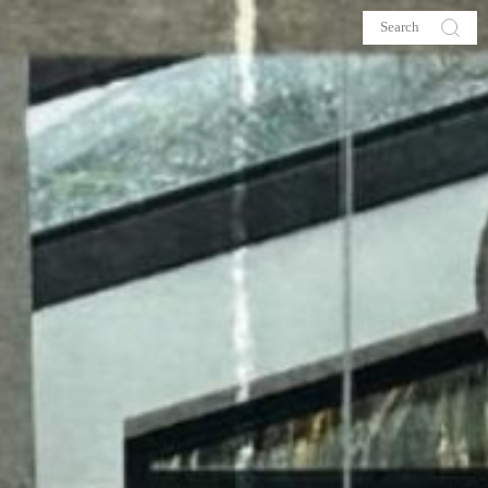
s
About me
hop
Galehia
Voilà Beauté