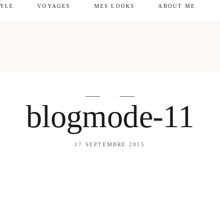
TYLE
VOYAGES
MES LOOKS
ABOUT ME
mes looks
About me
amazon shop
Galehia
Voilà Beauté
blogmode-11
17 SEPTEMBRE 2015