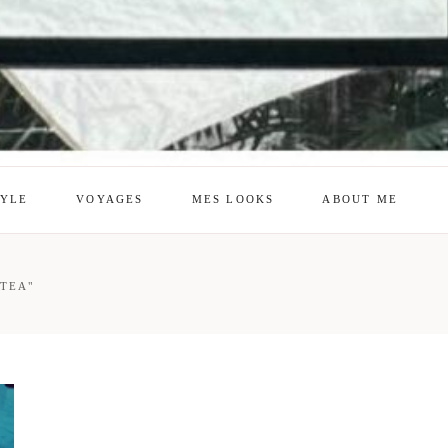
TYLE
VOYAGES
MES LOOKS
ABOUT ME
mes looks
About me
TEA"
amazon shop
Galehia
Voilà Beauté