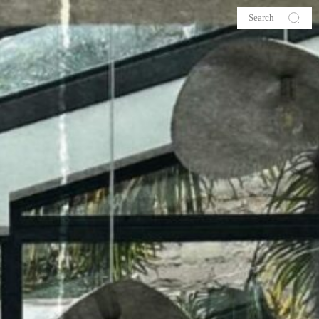
s
About me
hop
Galehia
Voilà Beauté