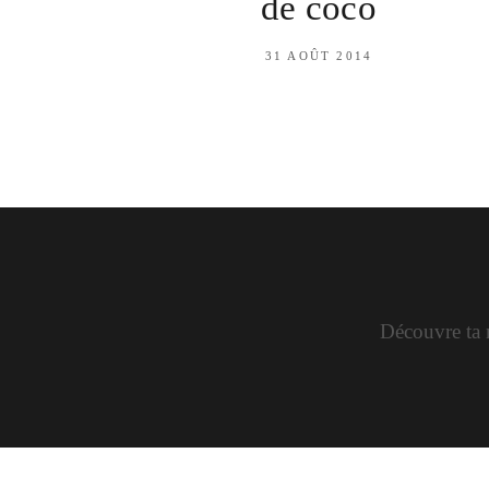
de coco
31 AOÛT 2014
Découvre ta n