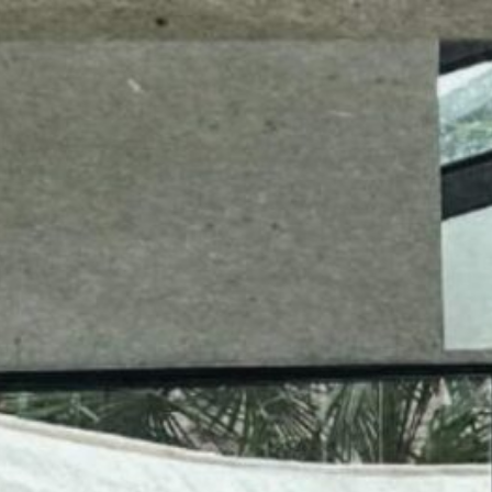
mes look
amazon s