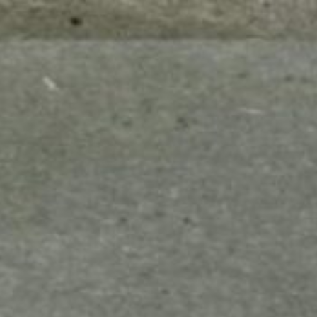
mes look
amazon s