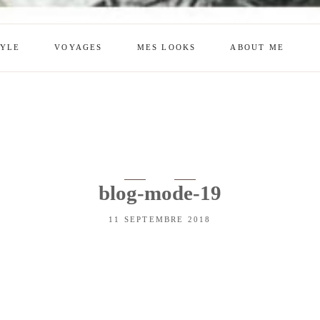
TYLE
VOYAGES
MES LOOKS
ABOUT ME
mes looks
About me
amazon shop
Galehia
Voilà Beauté
blog-mode-19
11 SEPTEMBRE 2018