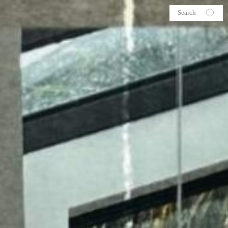
s
About me
hop
Galehia
Voilà Beauté