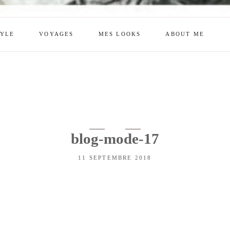
TYLE
VOYAGES
MES LOOKS
ABOUT ME
mes looks
About me
amazon shop
Galehia
Voilà Beauté
blog-mode-17
11 SEPTEMBRE 2018