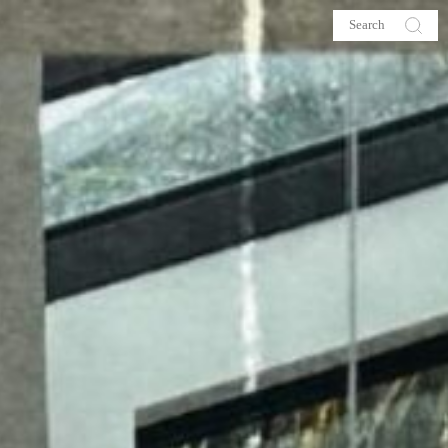
s
About me
hop
Galehia
Voilà Beauté