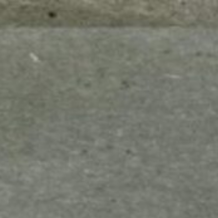
mes look
amazon s